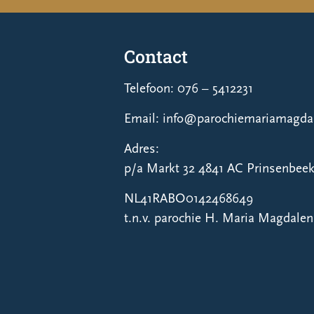
Contact
Telefoon: 076 – 5412231
Email: info@parochiemariamagdal
Adres:
p/a Markt 32 4841 AC Prinsenbee
NL41RABO0142468649
t.n.v. parochie H. Maria Magdale