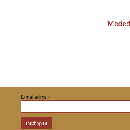
Medede
E-mailadres *