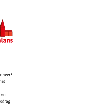
anneer?
het
 en
bedrag