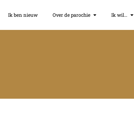
Ik ben nieuw
Over de parochie
Ik wil…