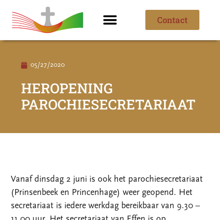
Contact
Ik ben nieuw
Over de parochie
05/27/2020
HEROPENING
PAROCHIESECRETARIAAT
Vanaf dinsdag 2 juni is ook het parochiesecretariaat
(Prinsenbeek en Princenhage) weer geopend. Het
secretariaat is iedere werkdag bereikbaar van 9.30 –
11.00 uur. Het secretariaat van Effen is op