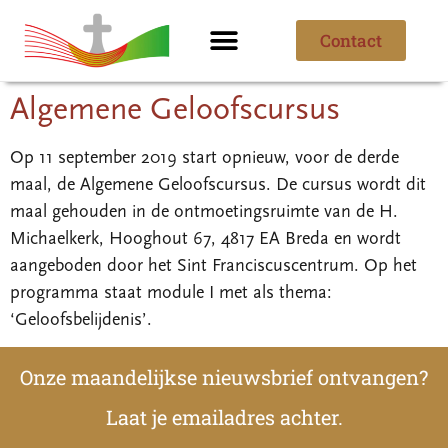
Contact
Ik ben nieuw
Over de parochie
Algemene Geloofscursus
Op 11 september 2019 start opnieuw, voor de derde
maal, de Algemene Geloofscursus. De cursus wordt dit
maal gehouden in de ontmoetingsruimte van de H.
Michaelkerk, Hooghout 67, 4817 EA Breda en wordt
aangeboden door het Sint Franciscuscentrum. Op het
programma staat module I met als thema:
‘Geloofsbelijdenis’.
Onze maandelijkse nieuwsbrief ontvangen?
Laat je emailadres achter.