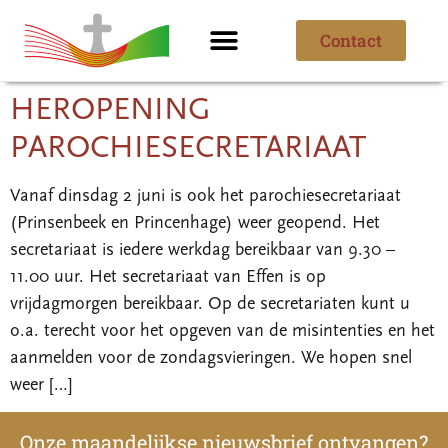
Contact
Ik ben nieuw
Over de parochie
HEROPENING
PAROCHIESECRETARIAAT
Vanaf dinsdag 2 juni is ook het parochiesecretariaat
(Prinsenbeek en Princenhage) weer geopend. Het
secretariaat is iedere werkdag bereikbaar van 9.30 –
11.00 uur. Het secretariaat van Effen is op
vrijdagmorgen bereikbaar. Op de secretariaten kunt u
o.a. terecht voor het opgeven van de misintenties en het
aanmelden voor de zondagsvieringen. We hopen snel
weer […]
Onze maandelijkse nieuwsbrief ontvangen?