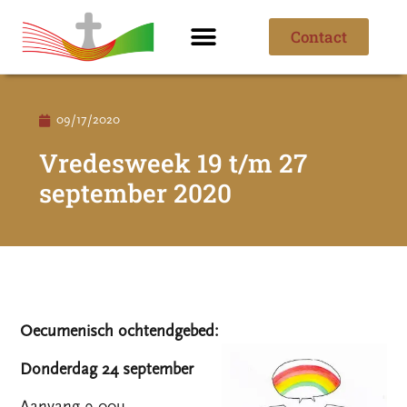
Contact
Ik ben nieuw
Over de parochie
09/17/2020
Vredesweek 19 t/m 27
september 2020
Oecumenisch ochtendgebed:
Donderdag 24 september
Aanvang 9.00u.