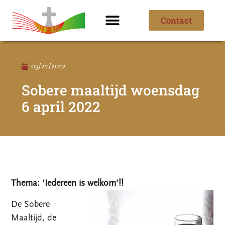
Contact
Ik ben nieuw
Over de parochie
03/22/2022
Sobere maaltijd woensdag
6 april 2022
Thema: ‘Iedereen is welkom’!!
De Sobere
Maaltijd, de