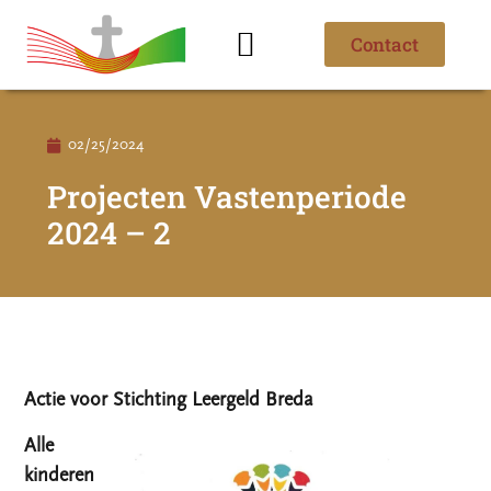
Contact
Ik ben nieuw
Over de parochie
02/25/2024
Projecten Vastenperiode
2024 – 2
Actie voor Stichting Leergeld Breda
Alle
kinderen