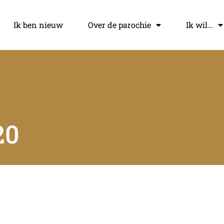
Ik ben nieuw
Over de parochie
Ik wil…
20