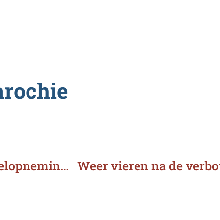
arochie
Openingsviering kerk OLV ten Hemelopneming Prinsenbeek
Weer vieren na de verbo