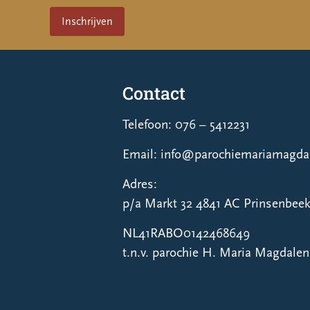
Contact
Telefoon: 076 – 5412231
Email: info@parochiemariamagdal
Adres:
p/a Markt 32 4841 AC Prinsenbee
NL41RABO0142468649
t.n.v. parochie H. Maria Magdale