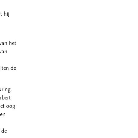
 hij
van het
 van
eiten de
ring.
rbert
het oog
ken
 de