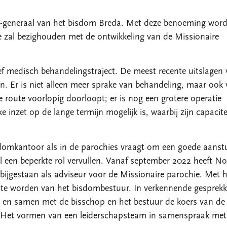
s-generaal van het bisdom Breda. Met deze benoeming wordt
e zal bezighouden met de ontwikkeling van de Missionaire
f medisch behandelingstraject. De meest recente uitslagen 
en. Er is niet alleen meer sprake van behandeling, maar ook
e route voorlopig doorloopt; er is nog een grotere operatie
lke inzet op de lange termijn mogelijk is, waarbij zijn capacit
domkantoor als in de parochies vraagt om een goede aanstu
een beperkte rol vervullen. Vanaf september 2022 heeft No
bijgestaan als adviseur voor de Missionaire parochie. Met 
d te worden van het bisdombestuur. In verkennende gesprek
den en samen met de bisschop en het bestuur de koers van de
en. Het vormen van een leiderschapsteam in samenspraak met