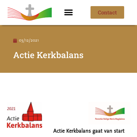
Contact
Ik ben nieuw
Over de parochie
03/12/2021
Actie Kerkbalans
Actie Kerkbalans gaat van start