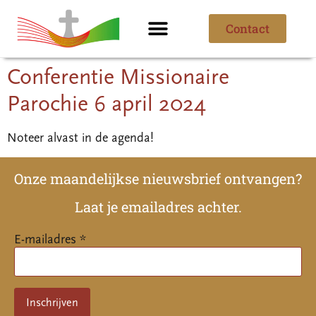
Contact
Ik ben nieuw
Over de parochie
Conferentie Missionaire
Parochie 6 april 2024
Noteer alvast in de agenda!
Onze maandelijkse nieuwsbrief ontvangen?
Laat je emailadres achter.
E-mailadres *