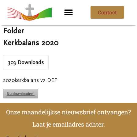
Contact
Ik ben nieuw
Over de parochie
Folder
Kerkbalans 2020
303
Downloads
2020kerkbalans v2 DEF
Nu downloaden!
Onze maandelijkse nieuwsbrief ontvangen?
Laat je emailadres achter.