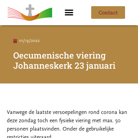
Contact
Ik ben nieuw
Over de parochie
01/19/2022
Oecumenische viering
Johanneskerk 23 januari
Vanwege de laatste versoepelingen rond corona kan
deze zondag toch een fysieke viering met max. 50
personen plaatsvinden. Onder de gebruikelijke
restricties uiteraard.