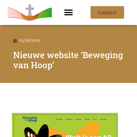
Contact
Ik ben nieuw
Over de parochie
03/26/2025
Nieuwe website ‘Beweging
van Hoop’