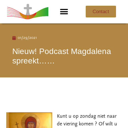
Contact
Ik ben nieuw
Over de parochie
01/29/2021
Nieuw! Podcast Magdalena
spreekt……
Kunt u op zondag niet naar
de viering komen ? Of wilt u