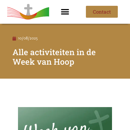
Contact
Ik ben nieuw
Over de parochie
10/08/2025
Alle activiteiten in de
Week van Hoop