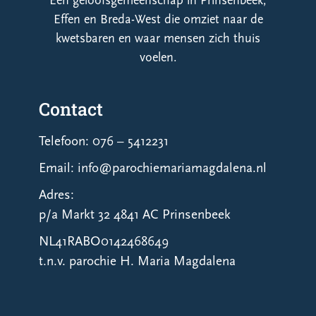
Een geloofsgemeenschap in Prinsenbeek,
Effen en Breda-West die omziet naar de
kwetsbaren en waar mensen zich thuis
voelen.
Contact
Telefoon: 076 – 5412231
Email: info@parochiemariamagdalena.nl
Adres:
p/a Markt 32 4841 AC Prinsenbeek
NL41RABO0142468649
t.n.v. parochie H. Maria Magdalena