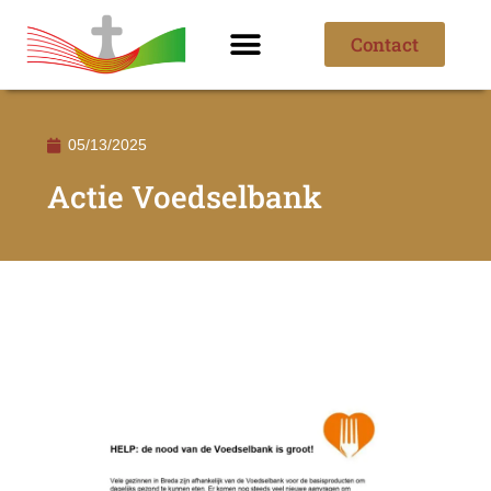
Contact
Ik ben nieuw
Over de parochie
05/13/2025
Actie Voedselbank